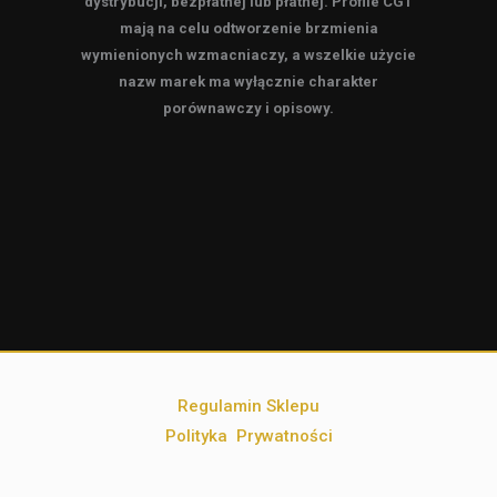
dystrybucji, bezpłatnej lub płatnej. Profile CGT
mają na celu odtworzenie brzmienia
wymienionych wzmacniaczy, a wszelkie użycie
nazw marek ma wyłącznie charakter
porównawczy i opisowy.
Regulamin Sklepu
Polityka Prywatności