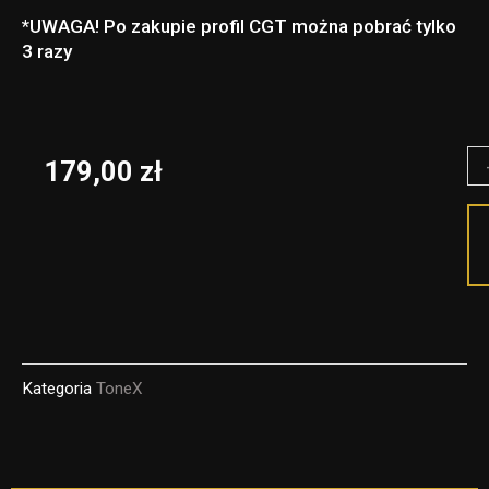
*UWAGA! Po zakupie profil CGT można pobrać tylko
3 razy
il
179,00
zł
Mu
Le
-
C
pr
fo
Kategoria
ToneX
To