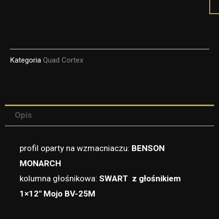
11
-
C
pr
Kategoria
Quad Cortex
fo
Qu
Co
Opis
profil oparty na wzmacniaczu:
BENSON
MONARCH
kolumna głośnikowa:
SWART z głośnikiem
1×12″ Mojo BV-25M