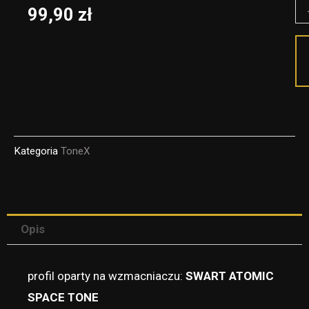
il
99,90
zł
Sm
To
-
C
pr
fo
Kategoria
ToneX
To
Opis
profil oparty na wzmacniaczu:
SWART ATOMIC
SPACE TONE