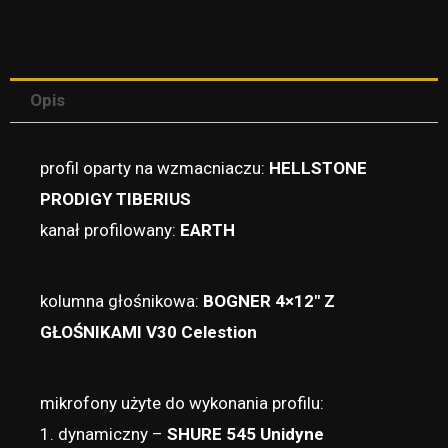
fo
Qu
Co
Opis
profil oparty na wzmacniaczu:
HELLSTONE
PRODIGY TIBERIUS
kanał profilowany:
EARTH
kolumna głośnikowa:
BOGNER 4×12″ Z
GŁOŚNIKAMI V30 Celestion
mikrofony użyte do wykonania profilu:
1. dynamiczny –
SHURE 545 Unidyne