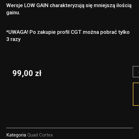
Wersje LOW GAIN charakteryzują się mniejszą ilością
gainu.
*UWAGA! Po zakupie profil CGT można pobrać tylko
3 razy
il
99,00
zł
H-
St
Pr
Ea
-
C
Kategoria
Quad Cortex
pr