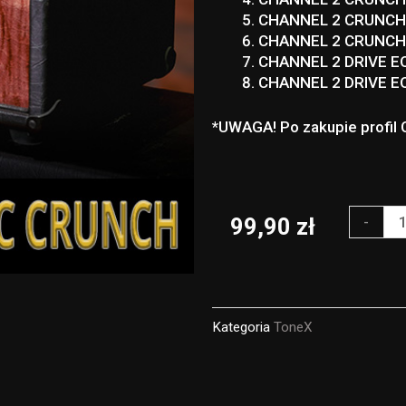
CHANNEL 2 CRUNCH
CHANNEL 2 CRUNCH
CHANNEL 2 DRIVE E
CHANNEL 2 DRIVE E
*UWAGA! Po zakupie profil 
ilość
-
99,90
zł
MESS
A
B00G1E
Kategoria
ToneX
JPIIC
CRUNC
CHANN