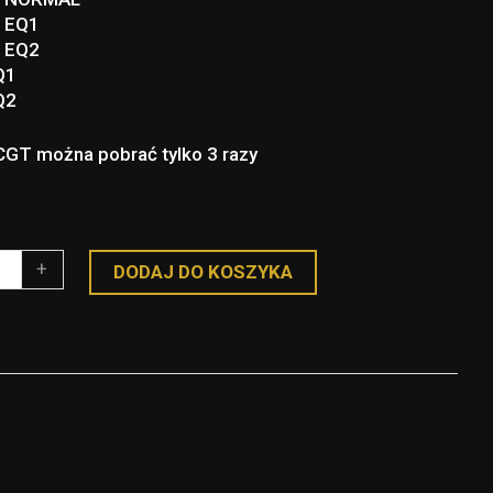
 EQ1
 EQ2
Q1
Q2
CGT można pobrać tylko 3 razy
+
DODAJ DO KOSZYKA
H
EL