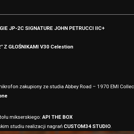
-
CGT
profiles
IE JP-2C SIGNATURE JOHN PETRUCCI IIC+
for
Tonex
″ Z GŁOŚNIKAMI V30 Celestion
ikrofon zakupiony ze studia Abbey Road – 1970 EMI Collec
one
ołu mikserskiego:
API THE BOX
im studiu realizacji nagrań
CUSTOM34 STUDIO
.