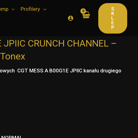
tomp
Profilery
S
K
L
E
P
E JPIIC CRUNCH CHANNEL –
r Tonex
niowych CGT MESS A B00G1E JPIIC kanału drugiego
L
H NORMAL