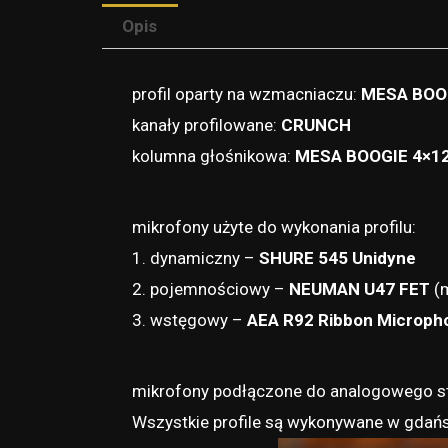
Opis
profil oparty na wzmacniaczu:
MESA BOOG
kanały profilowane:
CRUNCH
kolumna głośnikowa:
MESA BOOGIE 4×12
mikrofony użyte do wykonania profilu:
1. dynamiczny –
SHURE 545 Unidyne
2. pojemnościowy –
NEUMAN U47 FET
(m
3. wstęgowy –
AEA R92 Ribbon Microph
mikrofony podłączone do analogowego st
Wszystkie profile są wykonywane w gdańsk