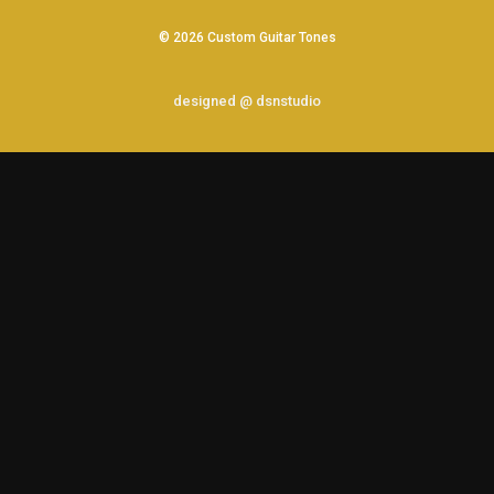
© 2026 Custom Guitar Tones
designed @ dsnstudio