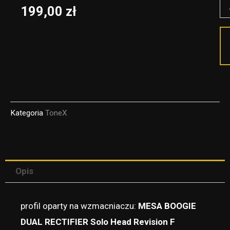
il
199,00
zł
M
A
B0
R
2
-
Kategoria
ToneX
C
pr
fo
To
Opis
V2
profil oparty na wzmacniaczu:
MESA BOOGIE
DUAL RECTIFIER Solo Head Revision F