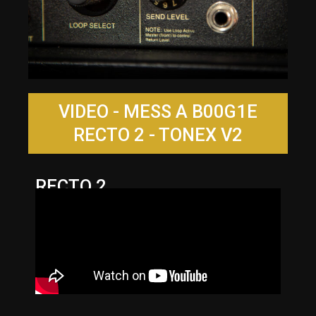
VIDEO - MESS A B00G1E
RECTO 2 - TONEX V2
RECTO 2